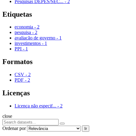
Pesquisas DEPES/SEC...
-
2
Etiquetas
economia
-
2
pesquisa
-
2
avaliação de governo
-
1
investimentos
-
1
PPI
-
1
Formatos
CSV
-
2
PDF
-
2
Licenças
Licença não especif...
-
2
close
Ordenar por
Ir