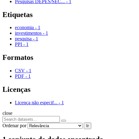
Pesquisas DEPES/SEC...
-
1
Etiquetas
economia
-
1
investimentos
-
1
pesquisa
-
1
PPI
-
1
Formatos
CSV
-
1
PDF
-
1
Licenças
Licença não especif...
-
1
close
Ordenar por
Ir