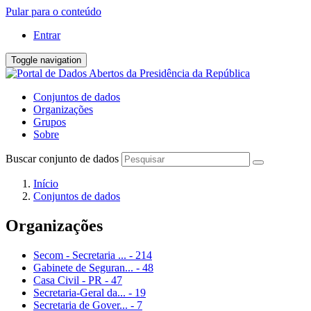
Pular para o conteúdo
Entrar
Toggle navigation
Conjuntos de dados
Organizações
Grupos
Sobre
Buscar conjunto de dados
Início
Conjuntos de dados
Organizações
Secom - Secretaria ...
-
214
Gabinete de Seguran...
-
48
Casa Civil - PR
-
47
Secretaria-Geral da...
-
19
Secretaria de Gover...
-
7