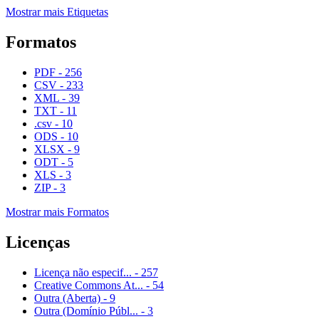
Mostrar mais Etiquetas
Formatos
PDF
-
256
CSV
-
233
XML
-
39
TXT
-
11
.csv
-
10
ODS
-
10
XLSX
-
9
ODT
-
5
XLS
-
3
ZIP
-
3
Mostrar mais Formatos
Licenças
Licença não especif...
-
257
Creative Commons At...
-
54
Outra (Aberta)
-
9
Outra (Domínio Públ...
-
3