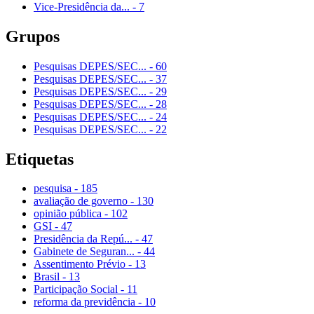
Vice-Presidência da...
-
7
Grupos
Pesquisas DEPES/SEC...
-
60
Pesquisas DEPES/SEC...
-
37
Pesquisas DEPES/SEC...
-
29
Pesquisas DEPES/SEC...
-
28
Pesquisas DEPES/SEC...
-
24
Pesquisas DEPES/SEC...
-
22
Etiquetas
pesquisa
-
185
avaliação de governo
-
130
opinião pública
-
102
GSI
-
47
Presidência da Repú...
-
47
Gabinete de Seguran...
-
44
Assentimento Prévio
-
13
Brasil
-
13
Participação Social
-
11
reforma da previdência
-
10