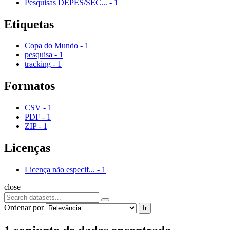
Pesquisas DEPES/SEC...
-
1
Etiquetas
Copa do Mundo
-
1
pesquisa
-
1
tracking
-
1
Formatos
CSV
-
1
PDF
-
1
ZIP
-
1
Licenças
Licença não especif...
-
1
close
Ordenar por
Ir