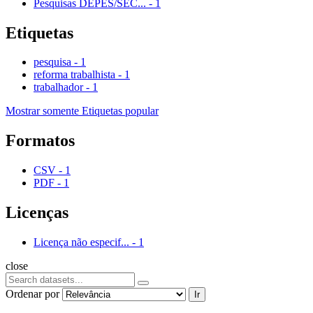
Pesquisas DEPES/SEC...
-
1
Etiquetas
pesquisa
-
1
reforma trabalhista
-
1
trabalhador
-
1
Mostrar somente Etiquetas popular
Formatos
CSV
-
1
PDF
-
1
Licenças
Licença não especif...
-
1
close
Ordenar por
Ir