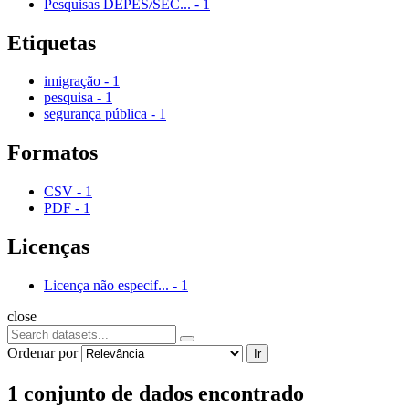
Pesquisas DEPES/SEC...
-
1
Etiquetas
imigração
-
1
pesquisa
-
1
segurança pública
-
1
Formatos
CSV
-
1
PDF
-
1
Licenças
Licença não especif...
-
1
close
Ordenar por
Ir
1 conjunto de dados encontrado