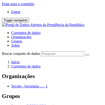
Pular para o conteúdo
Entrar
Toggle navigation
Conjuntos de dados
Organizações
Grupos
Sobre
Buscar conjunto de dados
Início
Conjuntos de dados
Organizações
Secom - Secretaria ...
-
1
Grupos