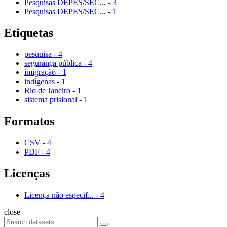
Pesquisas DEPES/SEC...
-
3
Pesquisas DEPES/SEC...
-
1
Etiquetas
pesquisa
-
4
segurança pública
-
4
imigração
-
1
indígenas
-
1
Rio de Janeiro
-
1
sistema prisional
-
1
Formatos
CSV
-
4
PDF
-
4
Licenças
Licença não especif...
-
4
close