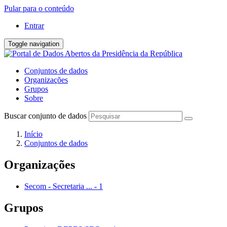
Pular para o conteúdo
Entrar
Toggle navigation
Conjuntos de dados
Organizações
Grupos
Sobre
Buscar conjunto de dados
Início
Conjuntos de dados
Organizações
Secom - Secretaria ...
-
1
Grupos