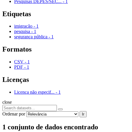
Pesquisas DEPES/SEC...
-
1
Etiquetas
imigração
-
1
pesquisa
-
1
segurança pública
-
1
Formatos
CSV
-
1
PDF
-
1
Licenças
Licença não especif...
-
1
close
Ordenar por
Ir
1 conjunto de dados encontrado