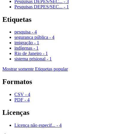
Pesquisas DEPES/SEC...
-
3
Pesquisas DEPES/SEC...
-
1
Etiquetas
pesquisa
-
4
segurança pública
-
4
imigração
-
1
indígenas
-
1
Rio de Janeiro
-
1
sistema prisional
-
1
Mostrar somente Etiquetas popular
Formatos
CSV
-
4
PDF
-
4
Licenças
Licença não especif...
-
4