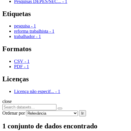
Pesquisas DEPES/SEC...
-
1
Etiquetas
pesquisa
-
1
reforma trabalhista
-
1
trabalhador
-
1
Formatos
CSV
-
1
PDF
-
1
Licenças
Licença não especif...
-
1
close
Ordenar por
Ir
1 conjunto de dados encontrado