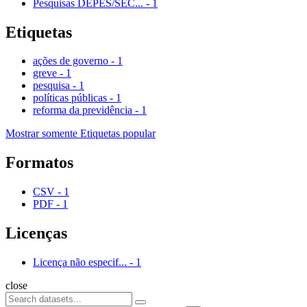
Pesquisas DEPES/SEC...
-
1
Etiquetas
ações de governo
-
1
greve
-
1
pesquisa
-
1
políticas públicas
-
1
reforma da previdência
-
1
Mostrar somente Etiquetas popular
Formatos
CSV
-
1
PDF
-
1
Licenças
Licença não especif...
-
1
close