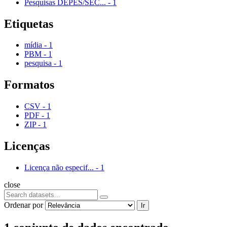
Pesquisas DEPES/SEC...
-
1
Etiquetas
mídia
-
1
PBM
-
1
pesquisa
-
1
Formatos
CSV
-
1
PDF
-
1
ZIP
-
1
Licenças
Licença não especif...
-
1
close
Ordenar por
Ir