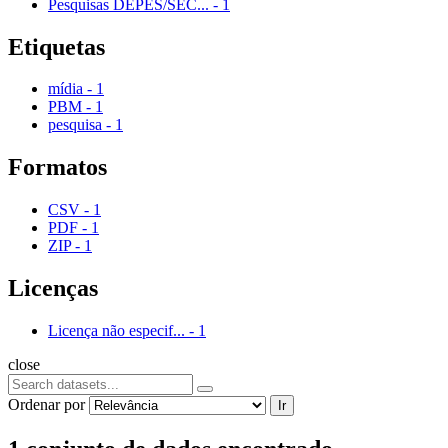
Pesquisas DEPES/SEC...
-
1
Etiquetas
mídia
-
1
PBM
-
1
pesquisa
-
1
Formatos
CSV
-
1
PDF
-
1
ZIP
-
1
Licenças
Licença não especif...
-
1
close
Ordenar por
Ir