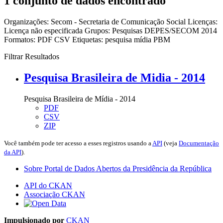
1 conjunto de dados encontrado
Organizações:
Secom - Secretaria de Comunicação Social
Licenças:
Licença não especificada
Grupos:
Pesquisas DEPES/SECOM 2014
Formatos:
PDF
CSV
Etiquetas:
pesquisa
mídia
PBM
Filtrar Resultados
Pesquisa Brasileira de Midia - 2014
Pesquisa Brasileira de Mídia - 2014
PDF
CSV
ZIP
Você também pode ter acesso a esses registros usando a
API
(veja
Documentação
da API
).
Sobre Portal de Dados Abertos da Presidência da República
API do CKAN
Associação CKAN
Impulsionado por
CKAN