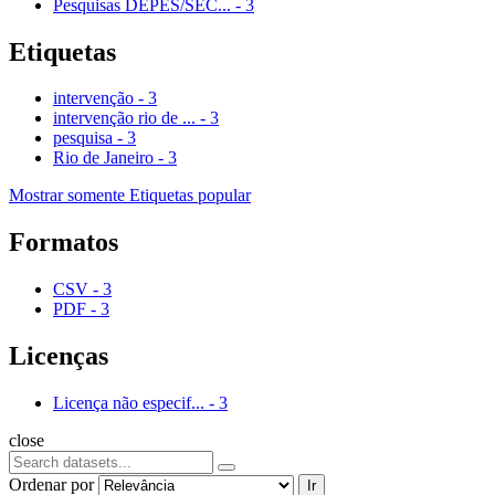
Pesquisas DEPES/SEC...
-
3
Etiquetas
intervenção
-
3
intervenção rio de ...
-
3
pesquisa
-
3
Rio de Janeiro
-
3
Mostrar somente Etiquetas popular
Formatos
CSV
-
3
PDF
-
3
Licenças
Licença não especif...
-
3
close
Ordenar por
Ir