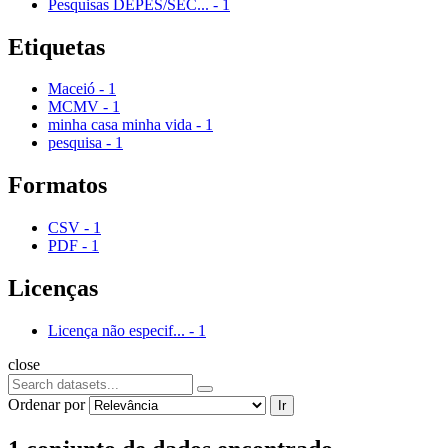
Pesquisas DEPES/SEC...
-
1
Etiquetas
Maceió
-
1
MCMV
-
1
minha casa minha vida
-
1
pesquisa
-
1
Formatos
CSV
-
1
PDF
-
1
Licenças
Licença não especif...
-
1
close
Ordenar por
Ir