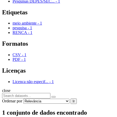
Pesquisas DEPES/SEC...
-
1
Etiquetas
meio ambiente
-
1
pesquisa
-
1
RENCA
-
1
Formatos
CSV
-
1
PDF
-
1
Licenças
Licença não especif...
-
1
close
Ordenar por
Ir
1 conjunto de dados encontrado