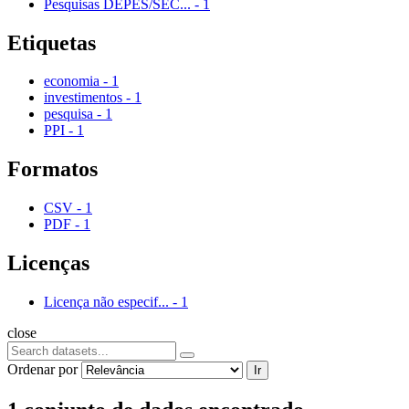
Pesquisas DEPES/SEC...
-
1
Etiquetas
economia
-
1
investimentos
-
1
pesquisa
-
1
PPI
-
1
Formatos
CSV
-
1
PDF
-
1
Licenças
Licença não especif...
-
1
close
Ordenar por
Ir