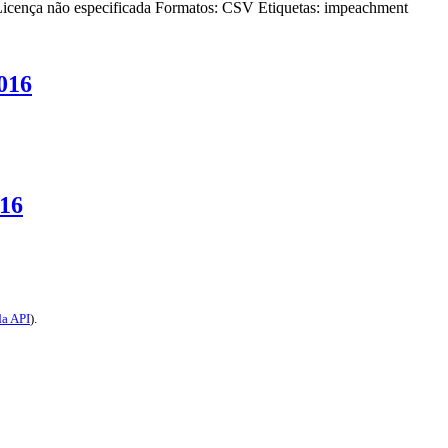
icença não especificada
Formatos:
CSV
Etiquetas:
impeachment
016
016
a API
).