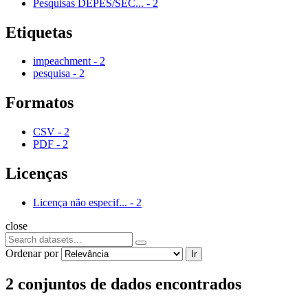
Pesquisas DEPES/SEC...
-
2
Etiquetas
impeachment
-
2
pesquisa
-
2
Formatos
CSV
-
2
PDF
-
2
Licenças
Licença não especif...
-
2
close
Ordenar por
Ir
2 conjuntos de dados encontrados