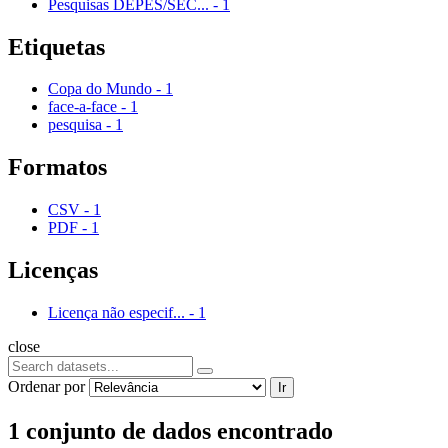
Pesquisas DEPES/SEC...
-
1
Etiquetas
Copa do Mundo
-
1
face-a-face
-
1
pesquisa
-
1
Formatos
CSV
-
1
PDF
-
1
Licenças
Licença não especif...
-
1
close
Ordenar por
Ir
1 conjunto de dados encontrado