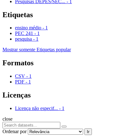
Pesquisas DEPES/SEC...
-
1
Etiquetas
ensino médio
-
1
PEC 241
-
1
pesquisa
-
1
Mostrar somente Etiquetas popular
Formatos
CSV
-
1
PDF
-
1
Licenças
Licença não especif...
-
1
close
Ordenar por
Ir