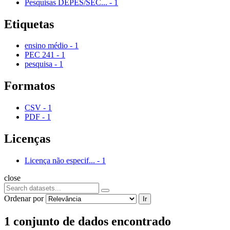
Pesquisas DEPES/SEC...
-
1
Etiquetas
ensino médio
-
1
PEC 241
-
1
pesquisa
-
1
Formatos
CSV
-
1
PDF
-
1
Licenças
Licença não especif...
-
1
close
Ordenar por
Ir
1 conjunto de dados encontrado