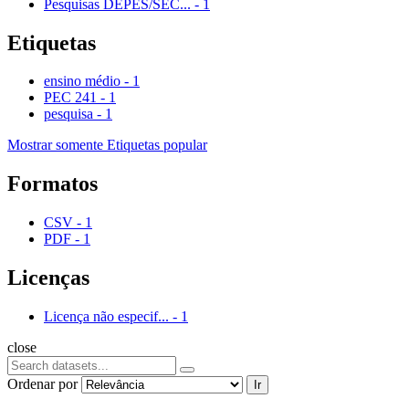
Pesquisas DEPES/SEC...
-
1
Etiquetas
ensino médio
-
1
PEC 241
-
1
pesquisa
-
1
Mostrar somente Etiquetas popular
Formatos
CSV
-
1
PDF
-
1
Licenças
Licença não especif...
-
1
close
Ordenar por
Ir