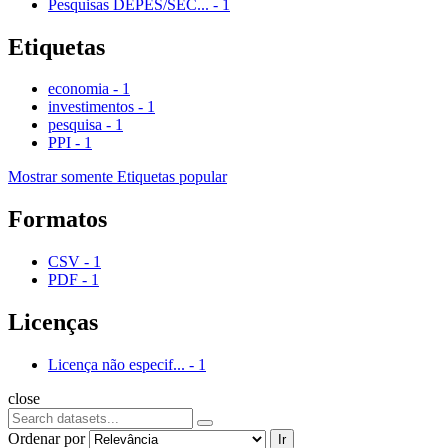
Pesquisas DEPES/SEC...
-
1
Etiquetas
economia
-
1
investimentos
-
1
pesquisa
-
1
PPI
-
1
Mostrar somente Etiquetas popular
Formatos
CSV
-
1
PDF
-
1
Licenças
Licença não especif...
-
1
close
Ordenar por
Ir