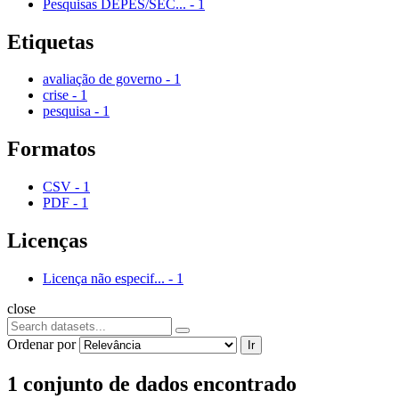
Pesquisas DEPES/SEC...
-
1
Etiquetas
avaliação de governo
-
1
crise
-
1
pesquisa
-
1
Formatos
CSV
-
1
PDF
-
1
Licenças
Licença não especif...
-
1
close
Ordenar por
Ir
1 conjunto de dados encontrado