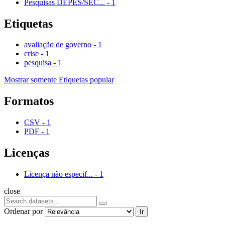
Pesquisas DEPES/SEC...
-
1
Etiquetas
avaliação de governo
-
1
crise
-
1
pesquisa
-
1
Mostrar somente Etiquetas popular
Formatos
CSV
-
1
PDF
-
1
Licenças
Licença não especif...
-
1
close
Ordenar por
Ir