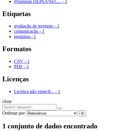
Pesquisas DEPES/SEC...
-
1
Etiquetas
avaliação de governo
-
1
comunicação
-
1
pesquisa
-
1
Formatos
CSV
-
1
PDF
-
1
Licenças
Licença não especif...
-
1
close
Ordenar por
Ir
1 conjunto de dados encontrado