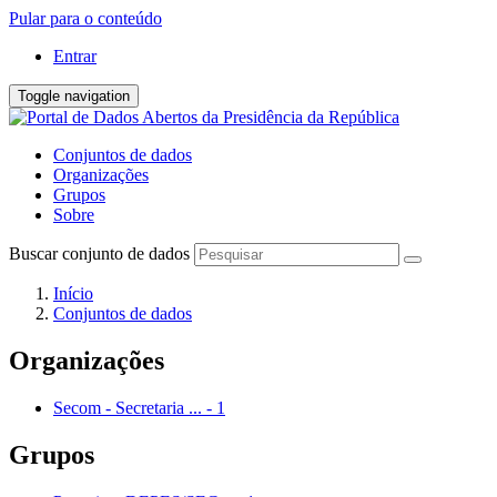
Pular para o conteúdo
Entrar
Toggle navigation
Conjuntos de dados
Organizações
Grupos
Sobre
Buscar conjunto de dados
Início
Conjuntos de dados
Organizações
Secom - Secretaria ...
-
1
Grupos