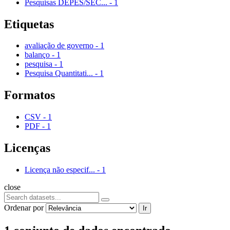
Pesquisas DEPES/SEC...
-
1
Etiquetas
avaliação de governo
-
1
balanço
-
1
pesquisa
-
1
Pesquisa Quantitati...
-
1
Formatos
CSV
-
1
PDF
-
1
Licenças
Licença não especif...
-
1
close
Ordenar por
Ir