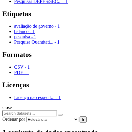
Pesquisas DEPES/SEC...
-
1
Etiquetas
avaliação de governo
-
1
balanço
-
1
pesquisa
-
1
Pesquisa Quantitati...
-
1
Formatos
CSV
-
1
PDF
-
1
Licenças
Licença não especif...
-
1
close
Ordenar por
Ir