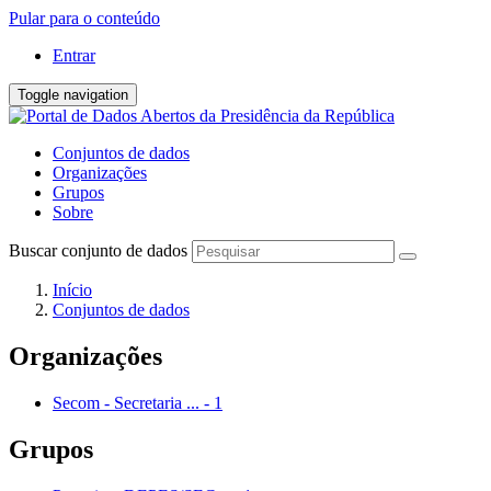
Pular para o conteúdo
Entrar
Toggle navigation
Conjuntos de dados
Organizações
Grupos
Sobre
Buscar conjunto de dados
Início
Conjuntos de dados
Organizações
Secom - Secretaria ...
-
1
Grupos