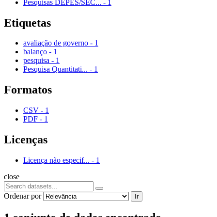
Pesquisas DEPES/SEC...
-
1
Etiquetas
avaliação de governo
-
1
balanço
-
1
pesquisa
-
1
Pesquisa Quantitati...
-
1
Formatos
CSV
-
1
PDF
-
1
Licenças
Licença não especif...
-
1
close
Ordenar por
Ir