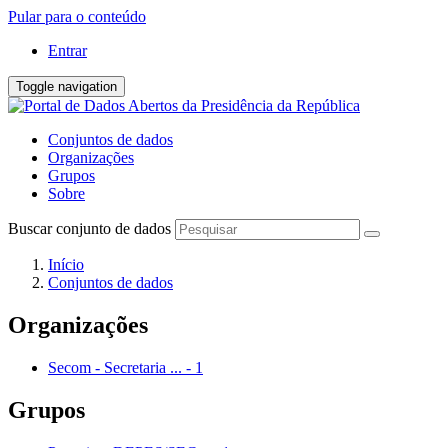
Pular para o conteúdo
Entrar
Toggle navigation
Conjuntos de dados
Organizações
Grupos
Sobre
Buscar conjunto de dados
Início
Conjuntos de dados
Organizações
Secom - Secretaria ...
-
1
Grupos