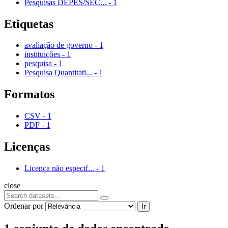
Pesquisas DEPES/SEC...
-
1
Etiquetas
avaliação de governo
-
1
instituições
-
1
pesquisa
-
1
Pesquisa Quantitati...
-
1
Formatos
CSV
-
1
PDF
-
1
Licenças
Licença não especif...
-
1
close
Ordenar por
Ir