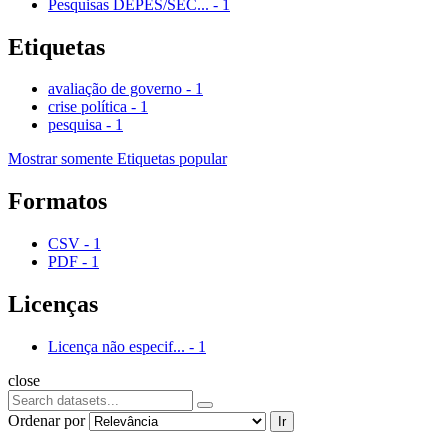
Pesquisas DEPES/SEC...
-
1
Etiquetas
avaliação de governo
-
1
crise política
-
1
pesquisa
-
1
Mostrar somente Etiquetas popular
Formatos
CSV
-
1
PDF
-
1
Licenças
Licença não especif...
-
1
close
Ordenar por
Ir