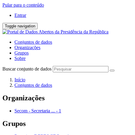
Pular para o conteúdo
Entrar
Toggle navigation
Conjuntos de dados
Organizações
Grupos
Sobre
Buscar conjunto de dados
Início
Conjuntos de dados
Organizações
Secom - Secretaria ...
-
1
Grupos