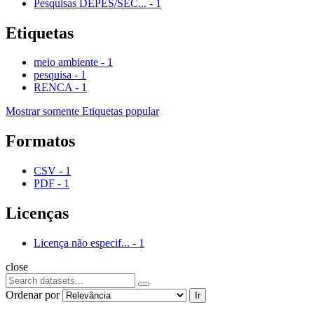
Pesquisas DEPES/SEC...
-
1
Etiquetas
meio ambiente
-
1
pesquisa
-
1
RENCA
-
1
Mostrar somente Etiquetas popular
Formatos
CSV
-
1
PDF
-
1
Licenças
Licença não especif...
-
1
close
Ordenar por
Ir