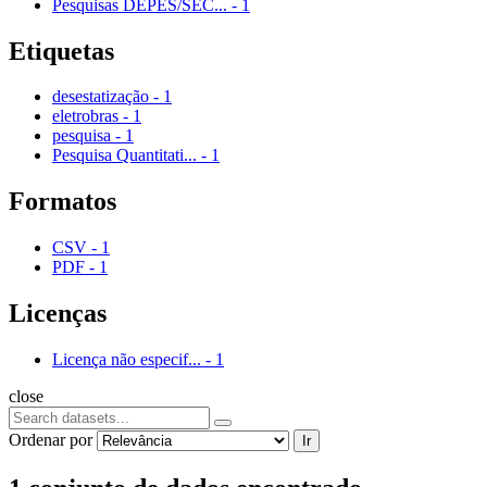
Pesquisas DEPES/SEC...
-
1
Etiquetas
desestatização
-
1
eletrobras
-
1
pesquisa
-
1
Pesquisa Quantitati...
-
1
Formatos
CSV
-
1
PDF
-
1
Licenças
Licença não especif...
-
1
close
Ordenar por
Ir