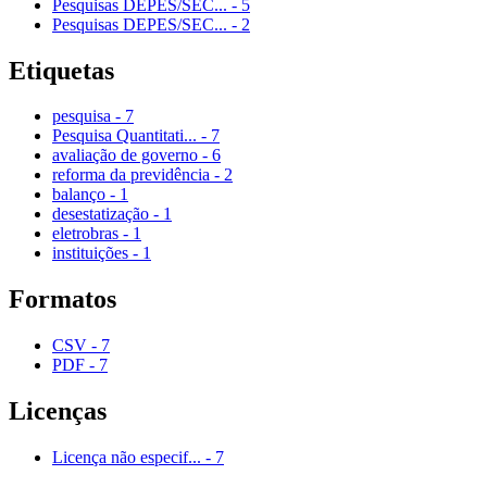
Pesquisas DEPES/SEC...
-
5
Pesquisas DEPES/SEC...
-
2
Etiquetas
pesquisa
-
7
Pesquisa Quantitati...
-
7
avaliação de governo
-
6
reforma da previdência
-
2
balanço
-
1
desestatização
-
1
eletrobras
-
1
instituições
-
1
Formatos
CSV
-
7
PDF
-
7
Licenças
Licença não especif...
-
7