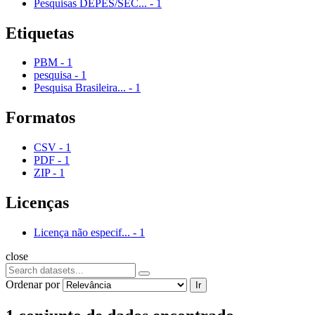
Pesquisas DEPES/SEC...
-
1
Etiquetas
PBM
-
1
pesquisa
-
1
Pesquisa Brasileira...
-
1
Formatos
CSV
-
1
PDF
-
1
ZIP
-
1
Licenças
Licença não especif...
-
1
close
Ordenar por
Ir