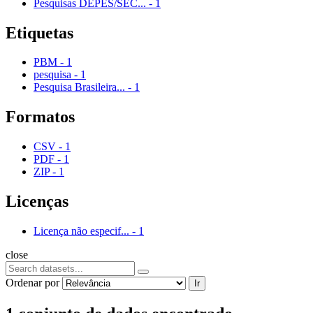
Pesquisas DEPES/SEC...
-
1
Etiquetas
PBM
-
1
pesquisa
-
1
Pesquisa Brasileira...
-
1
Formatos
CSV
-
1
PDF
-
1
ZIP
-
1
Licenças
Licença não especif...
-
1
close
Ordenar por
Ir