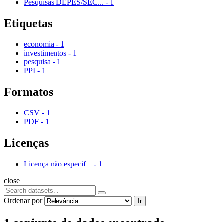
Pesquisas DEPES/SEC...
-
1
Etiquetas
economia
-
1
investimentos
-
1
pesquisa
-
1
PPI
-
1
Formatos
CSV
-
1
PDF
-
1
Licenças
Licença não especif...
-
1
close
Ordenar por
Ir