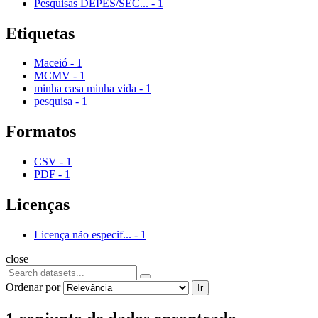
Pesquisas DEPES/SEC...
-
1
Etiquetas
Maceió
-
1
MCMV
-
1
minha casa minha vida
-
1
pesquisa
-
1
Formatos
CSV
-
1
PDF
-
1
Licenças
Licença não especif...
-
1
close
Ordenar por
Ir