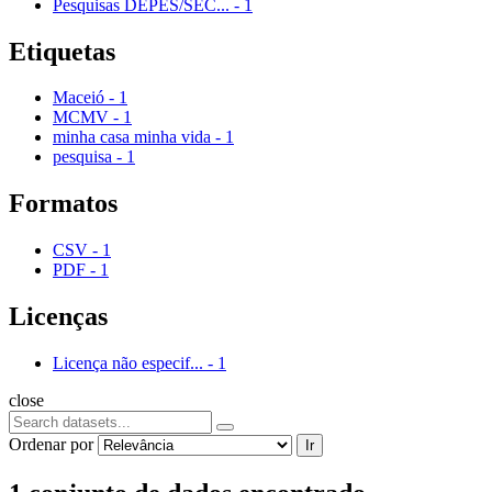
Pesquisas DEPES/SEC...
-
1
Etiquetas
Maceió
-
1
MCMV
-
1
minha casa minha vida
-
1
pesquisa
-
1
Formatos
CSV
-
1
PDF
-
1
Licenças
Licença não especif...
-
1
close
Ordenar por
Ir