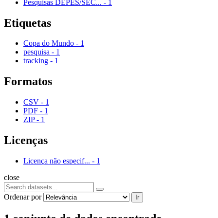
Pesquisas DEPES/SEC...
-
1
Etiquetas
Copa do Mundo
-
1
pesquisa
-
1
tracking
-
1
Formatos
CSV
-
1
PDF
-
1
ZIP
-
1
Licenças
Licença não especif...
-
1
close
Ordenar por
Ir