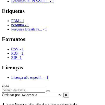
Pesquisas DEPES/SEC...
-
1
Etiquetas
PBM
-
1
pesquisa
-
1
Pesquisa Brasileira...
-
1
Formatos
CSV
-
1
PDF
-
1
ZIP
-
1
Licenças
Licença não especif...
-
1
close
Ordenar por
Ir