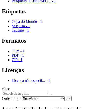
Pesquisas DEPES/SEC...
-
1
Etiquetas
Copa do Mundo
-
1
pesquisa
-
1
tracking
-
1
Formatos
CSV
-
1
PDF
-
1
ZIP
-
1
Licenças
Licença não especif...
-
1
close
Ordenar por
Ir