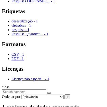
Pesquisas DEPES/SEC...
-
1
Etiquetas
desestatização
-
1
eletrobras
-
1
pesquisa
-
1
Pesquisa Quantitati...
-
1
Formatos
CSV
-
1
PDF
-
1
Licenças
Licença não especif...
-
1
close
Ordenar por
Ir