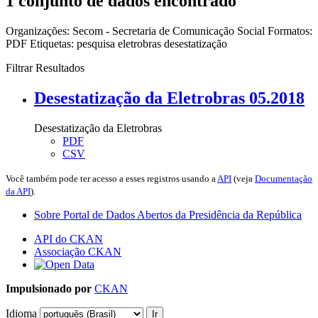
1 conjunto de dados encontrado
Organizações:
Secom - Secretaria de Comunicação Social
Formatos:
PDF
Etiquetas:
pesquisa
eletrobras
desestatização
Filtrar Resultados
Desestatização da Eletrobras 05.2018
Desestatização da Eletrobras
PDF
CSV
Você também pode ter acesso a esses registros usando a
API
(veja
Documentação
da API
).
Sobre Portal de Dados Abertos da Presidência da República
API do CKAN
Associação CKAN
Impulsionado por
CKAN
Idioma
Ir