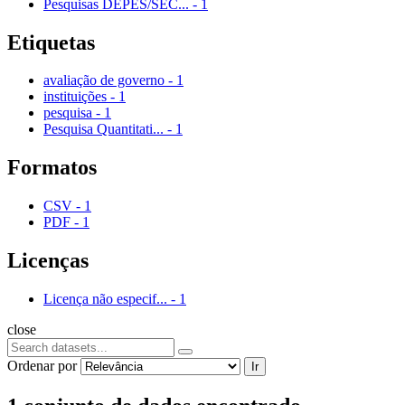
Pesquisas DEPES/SEC...
-
1
Etiquetas
avaliação de governo
-
1
instituições
-
1
pesquisa
-
1
Pesquisa Quantitati...
-
1
Formatos
CSV
-
1
PDF
-
1
Licenças
Licença não especif...
-
1
close
Ordenar por
Ir