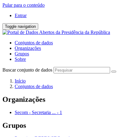
Pular para o conteúdo
Entrar
Toggle navigation
Conjuntos de dados
Organizações
Grupos
Sobre
Buscar conjunto de dados
Início
Conjuntos de dados
Organizações
Secom - Secretaria ...
-
1
Grupos