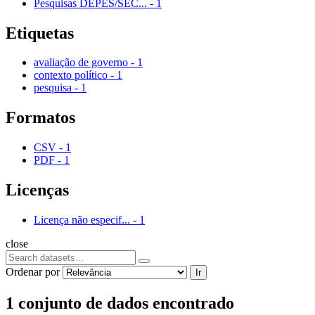
Pesquisas DEPES/SEC...
-
1
Etiquetas
avaliação de governo
-
1
contexto político
-
1
pesquisa
-
1
Formatos
CSV
-
1
PDF
-
1
Licenças
Licença não especif...
-
1
close
Ordenar por
Ir
1 conjunto de dados encontrado