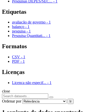
Pesquisas DEPES/SEC...
-
1
Etiquetas
avaliação de governo
-
1
balanço
-
1
pesquisa
-
1
Pesquisa Quantitati...
-
1
Formatos
CSV
-
1
PDF
-
1
Licenças
Licença não especif...
-
1
close
Ordenar por
Ir