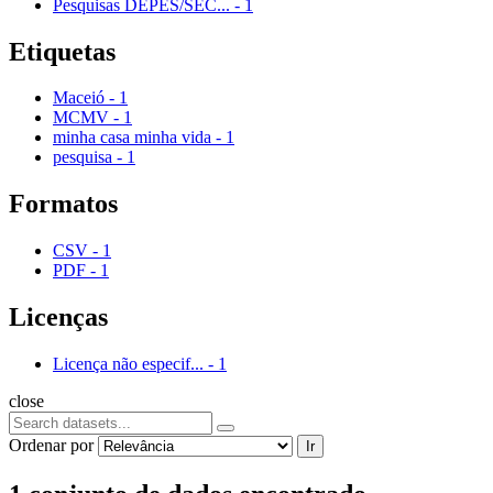
Pesquisas DEPES/SEC...
-
1
Etiquetas
Maceió
-
1
MCMV
-
1
minha casa minha vida
-
1
pesquisa
-
1
Formatos
CSV
-
1
PDF
-
1
Licenças
Licença não especif...
-
1
close
Ordenar por
Ir