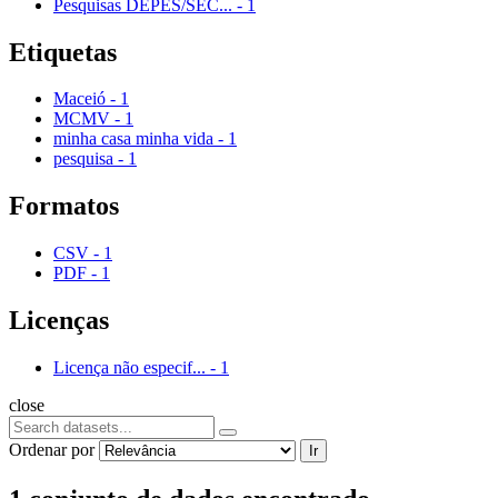
Pesquisas DEPES/SEC...
-
1
Etiquetas
Maceió
-
1
MCMV
-
1
minha casa minha vida
-
1
pesquisa
-
1
Formatos
CSV
-
1
PDF
-
1
Licenças
Licença não especif...
-
1
close
Ordenar por
Ir