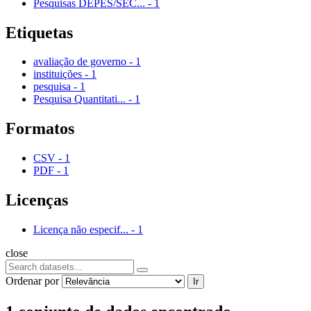
Pesquisas DEPES/SEC...
-
1
Etiquetas
avaliação de governo
-
1
instituições
-
1
pesquisa
-
1
Pesquisa Quantitati...
-
1
Formatos
CSV
-
1
PDF
-
1
Licenças
Licença não especif...
-
1
close
Ordenar por
Ir