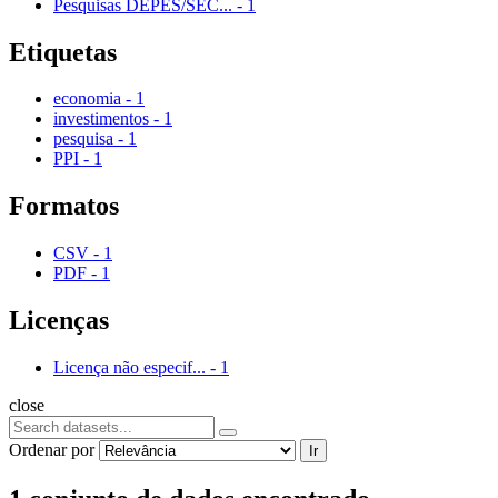
Pesquisas DEPES/SEC...
-
1
Etiquetas
economia
-
1
investimentos
-
1
pesquisa
-
1
PPI
-
1
Formatos
CSV
-
1
PDF
-
1
Licenças
Licença não especif...
-
1
close
Ordenar por
Ir